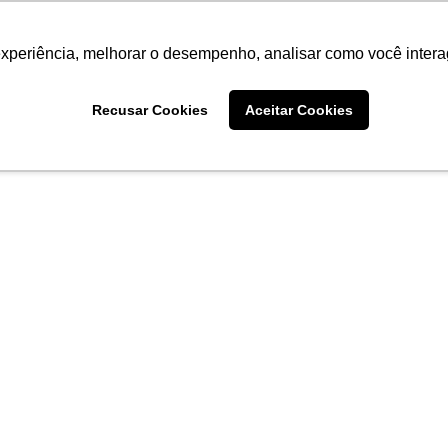
experiência, melhorar o desempenho, analisar como você intera
scolha uma de nossas unidades
Recusar Cookies
Aceitar Cookies