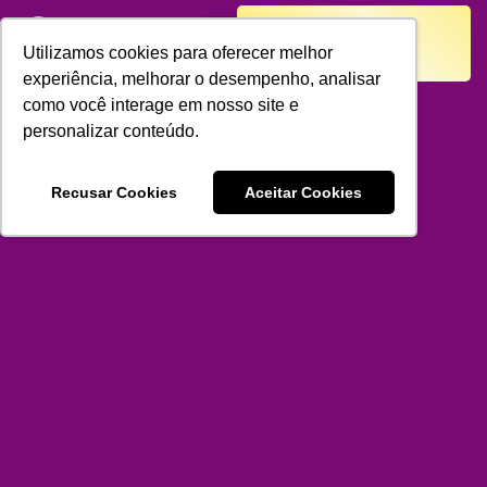
SEJA UM
Lentes de Contato
Harmonização Facial
FRANQUEADO
Utilizamos cookies para oferecer melhor
experiência, melhorar o desempenho, analisar
como você interage em nosso site e
personalizar conteúdo.
Recusar Cookies
Aceitar Cookies